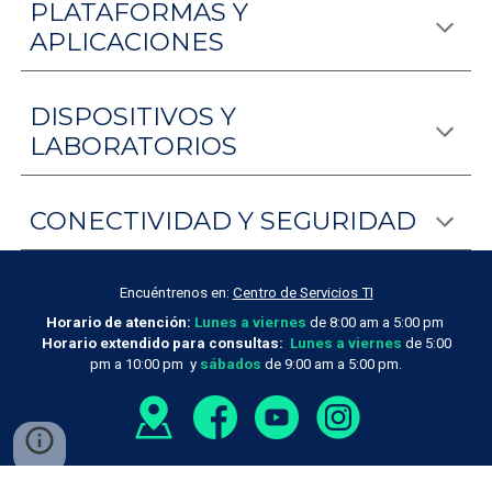
PLATAFORMAS Y
APLICACIONES
DISPOSITIVOS Y
LABORATORIOS
CONECTIVIDAD Y SEGURIDAD
Encuéntrenos en:
Centro de Servicios TI
Horario de atención:
Lunes a viernes
de 8:00 am a 5:00 pm
Horario extendido para consultas:
Lunes a viernes
de 5:00
pm a 10:00 pm y
sábados
de 9:00 am a 5:00 pm.